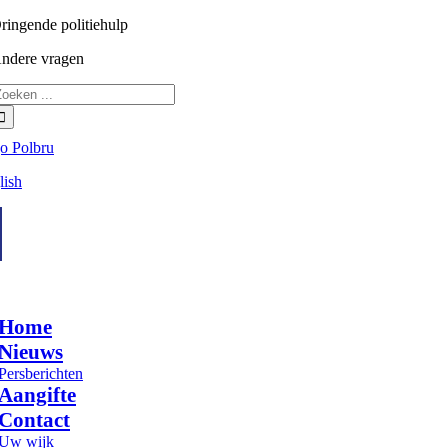
Ga
ringende politiehulp
101
naar
ndere vragen
02 279 79 79
inhoud
oeken
aar:
e
ation
Home
Nieuws
Persberichten
Aangifte
Contact
Uw wijk