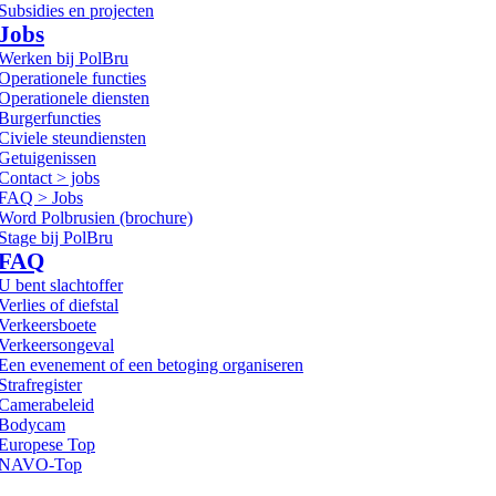
Subsidies en projecten
Jobs
Werken bij PolBru
Operationele functies
Operationele diensten
Burgerfuncties
Civiele steundiensten
Getuigenissen
Contact > jobs
FAQ > Jobs
Word Polbrusien (brochure)
Stage bij PolBru
FAQ
U bent slachtoffer
Verlies of diefstal
Verkeersboete
Verkeersongeval
Een evenement of een betoging organiseren
Strafregister
Camerabeleid
Bodycam
Europese Top
NAVO-Top