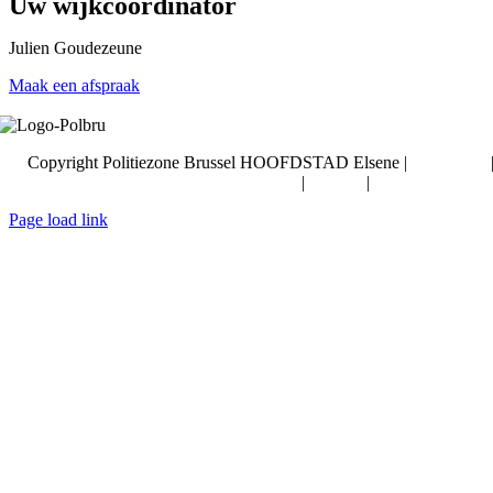
Uw wijkcoördinator
Julien Goudezeune
Maak een afspraak
Copyright Politiezone Brussel HOOFDSTAD Elsene |
Disclaimer
Privacy
|
Cookies
|
Toegankelijkhei
Page load link
Ga
naar
de
bovenkant