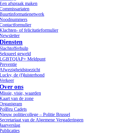
Een afspraak maken
Commissariaten
Buurtinformatienetwerk
Noodnummers
Contactformulier
Klachten- of felicitatieformulier
Newsletter
Diensten
Slachtofferhulp
Seksueel geweld
LGBTQIAP+ Meldpunt
Preventie
Afwezigheidstoezicht
Lucky, de (f)luisterhond
Verkeer
Over ons
Missie, visie, waarden
Kaart van de zone
Organigram
PolBru Cadets
Nieuw politiecollege – Politie Brussel
Secretariaat van de Algemene Vergaderingen
Jaarverslag
Publicaties